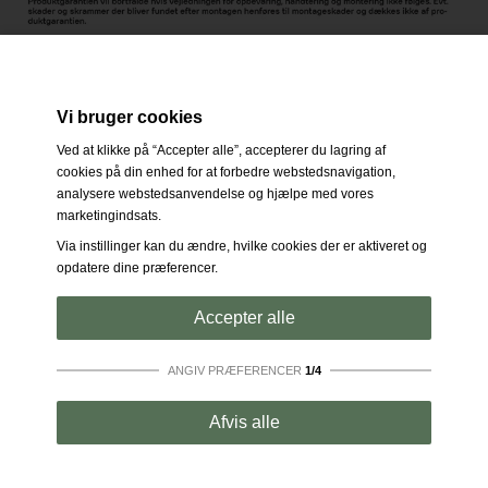
Vi bruger cookies
Ved at klikke på “Accepter alle”, accepterer du lagring af
cookies på din enhed for at forbedre webstedsnavigation,
analysere webstedsanvendelse og hjælpe med vores
marketingindsats.
Via instillinger kan du ændre, hvilke cookies der er aktiveret og
opdatere dine præferencer.
Accepter alle
ANGIV PRÆFERENCER
1/4
Strengt nødvendige:
Disse cookies er essentielle for at
Afvis alle
sikre grundlæggende funktionalitet såsom navigation,
adgang til sikret indhold samt at indkøbskurven husker
dine valg under dit ophold på webstedet.