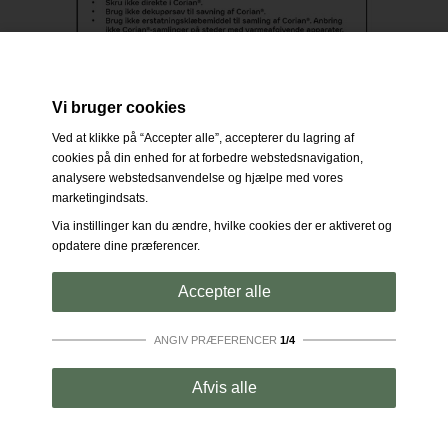
Vi bruger cookies
Ved at klikke på “Accepter alle”, accepterer du lagring af
cookies på din enhed for at forbedre webstedsnavigation,
analysere webstedsanvendelse og hjælpe med vores
marketingindsats.
Via instillinger kan du ændre, hvilke cookies der er aktiveret og
opdatere dine præferencer.
Accepter alle
ANGIV PRÆFERENCER
1/4
Strengt nødvendige:
Disse cookies er essentielle for at
Afvis alle
sikre grundlæggende funktionalitet såsom navigation,
adgang til sikret indhold samt at indkøbskurven husker
dine valg under dit ophold på webstedet.