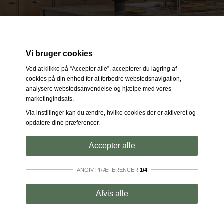
Vi bruger cookies
Ved at klikke på “Accepter alle”, accepterer du lagring af
cookies på din enhed for at forbedre webstedsnavigation,
analysere webstedsanvendelse og hjælpe med vores
marketingindsats.
Via instillinger kan du ændre, hvilke cookies der er aktiveret og
opdatere dine præferencer.
Accepter alle
ANGIV PRÆFERENCER
1/4
Strengt nødvendige:
Disse cookies er essentielle for at
Afvis alle
sikre grundlæggende funktionalitet såsom navigation,
adgang til sikret indhold samt at indkøbskurven husker
dine valg under dit ophold på webstedet.